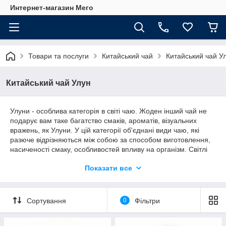
Интернет-магазин Мего
Товари та послуги
Китайський чай
Китайський чай У
Китайський чай Улун
Улуни - особлива категорія в світі чаю. Жоден інший чай не
подарує вам таке багатство смаків, ароматів, візуальних
вражень, як Улуни. У цій категорії об'єднані види чаю, які
разюче відрізняються між собою за способом виготовлення,
насиченості смаку, особливостей впливу на організм. Світлі
Улуни — свіжі і легкі. Темні — тверезі і підбадьорливі. З
Показати все
натуральної ароматизацією — смачні й живильні. Кожен
зможе вибрати з цього калейдоскопу свій ідеальний чай.
Сортування
0
Фільтри