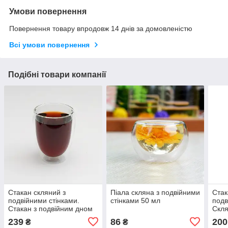
Умови повернення
Повернення товару впродовж 14 днів за домовленістю
Всі умови повернення
Подібні товари компанії
Стакан скляний з
Піала скляна з подвійними
Стак
подвійними стінками.
стінками 50 мл
подв
Стакан з подвійним дном
Скля
320 мл
240 
239
86
200
₴
₴