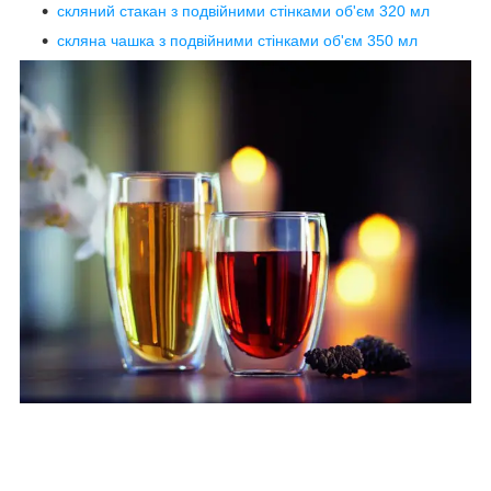
скляний стакан з подвійними стінками об'єм 320 мл
скляна чашка з подвійними стінками об'єм 350 мл