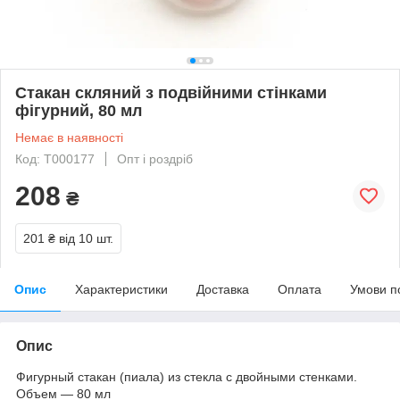
Стакан скляний з подвійними стінками
фігурний, 80 мл
Немає в наявності
Код: T000177
Опт і роздріб
208
₴
201 ₴
від 10 шт.
Опис
Характеристики
Доставка
Оплата
Умови п
Опис
Фигурный стакан (пиала) из стекла с двойными стенками.
Объем ― 80 мл