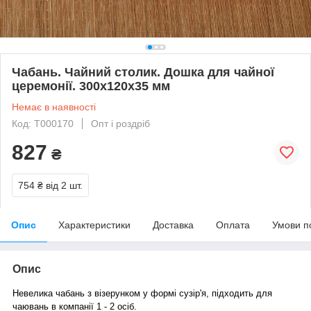
Чабань. Чайний столик. Дошка для чайної
церемонії. 300х120х35 мм
Немає в наявності
Код: T000170
Опт і роздріб
827
₴
754 ₴
від 2 шт.
Опис
Характеристики
Доставка
Оплата
Умови п
Опис
Невелика чабань з візерунком у формі сузір'я, підходить для
чаювань в компанії 1 - 2 осіб.