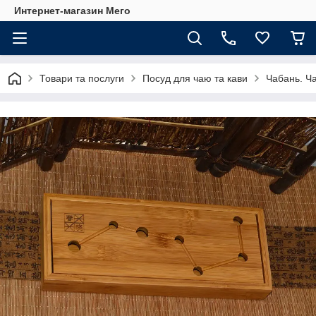
Интернет-магазин Мего
Товари та послуги
Посуд для чаю та кави
Чабань. Ч