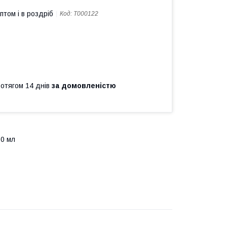
птом і в роздріб
Код:
T000122
ротягом 14 днів
за домовленістю
00 мл