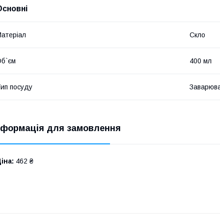
Основні
атеріал
Скло
б`єм
400 мл
ип посуду
Заварюва
нформація для замовлення
іна:
462 ₴