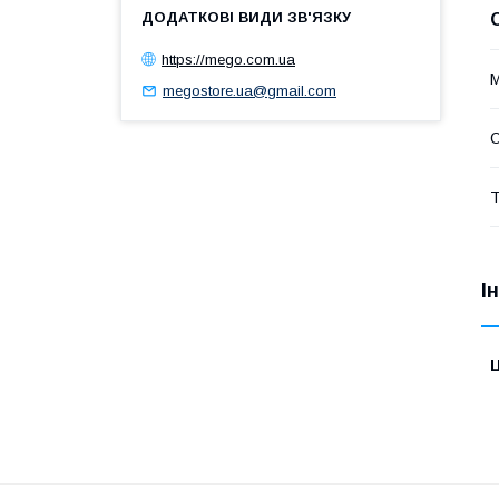
https://mego.com.ua
М
megostore.ua@gmail.com
О
Т
І
Ц