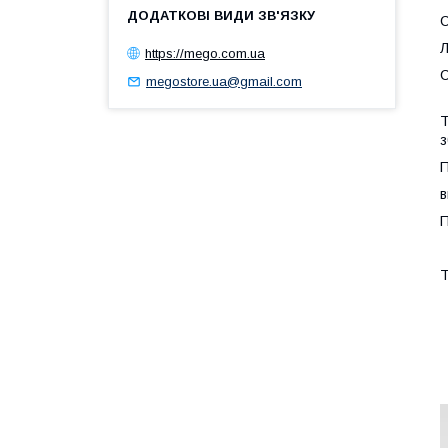
С
Л
https://mego.com.ua
С
megostore.ua@gmail.com
Т
з
П
в
П
Т