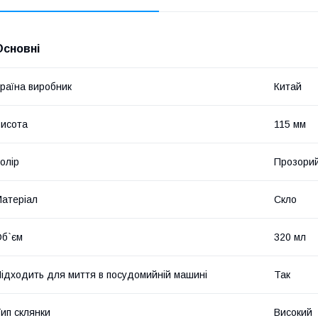
Основні
раїна виробник
Китай
исота
115 мм
олір
Прозори
атеріал
Скло
б`єм
320 мл
ідходить для миття в посудомийній машині
Так
ип склянки
Високий