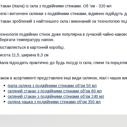
такан (піала) із скла з подвійними стінками. Об 'єм - 320 мл
егкі і витончені склянки з подвійними стінками, відмінно підійдуть 
такан зроблений з найтоншого скла і виконаний за технологією под
ехнологія подвійних стінок дуже популярна в сучасній чайно-каво
берігати температуру напою.
оставляється в картонній коробці.
исота 11,5, ширина 8,3 см
іала підходить практично до будь посуді із скла, глини та порцеля
акож в асортименті представлені інші види склянок, піал і чашок ви
піала скляна з подвійними стінками об'єм 50 мл
скляний стакан з подвійними стінками об'єм 80 мл
скляний стакан з подвійними стінками об'єм 240 мл
скляна чашка з подвійними стінками об'єм 350 мл